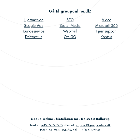
Gå til grouponline.dk
:
Hjemmeside
SEO
Video
Google Ads
Social Media
Microsoft 365
Kundeservice
Webmail
Fjernsupport
Driftsstatus
Om GO
Kontakt
Group Online - Metalbuen 66 - DK-2750 Ballerup
Telefon:
+45 55 55 55 55
E-mail:
support@grouponline.dk
Host: EXTHOS-DANAWEB1
IP: 10.5.109.208